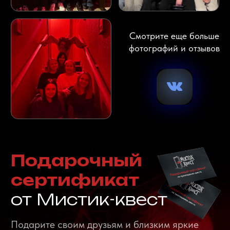
ОФОРМЛЯЙТЕ
СЕЙЧАС -
ПЛАТИТЕ ПОТОМ!
Мы подключили
сервис оплаты
«Долями»!
Что это значит? - Теперь оплату за услуги
можно разделить на четыре равные части.
25% вы платите сразу, остальные три доли
будут списываться раз в две недели.
Отличное проведите свободное время,
отпразднуйте день рождение или проведите
веселый корпоратив прямо сейчас, а
оплатите потом!
Долями работает без комиссии, кредитного