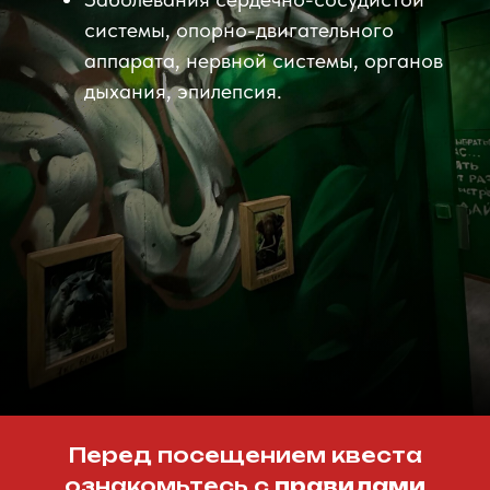
Онлайн
бронирование
Чтобы забронировать квест, выберите удобное
время и нажмите на него. Цена в расписании
указана за команду
до 3 человек.
Максимально
возможное количество игроков:
8.
3.000 - 6.000 ₽
стоимость игры для команды до 3-х
игроков
1000 ₽ (будни/выходные)
Доплата за последующего игрока
1.000 ₽