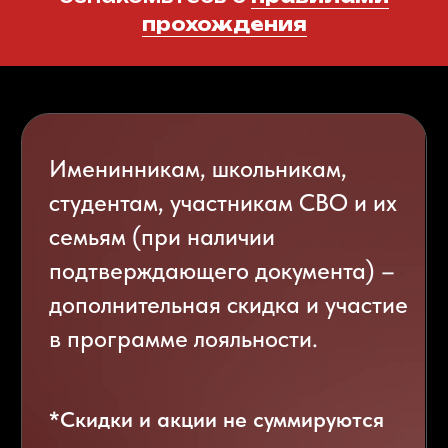
Доплата за аниматора
Более
3.000
человек
посещают
наши квесты
каждый месяц