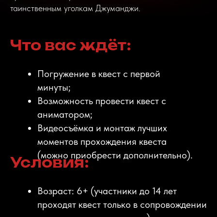
к игре:
Наличие психических заболеваний,
лихорадка, алкогольное,
наркотическое опьянение,
беременность;
Заболевания сердечно-сосудистой
системы, опорно-двигательного
аппарата, нервной системы, органов
дыхания, эпилепсия.
Перед посещением квеста
ознакомьтесь с
правилами