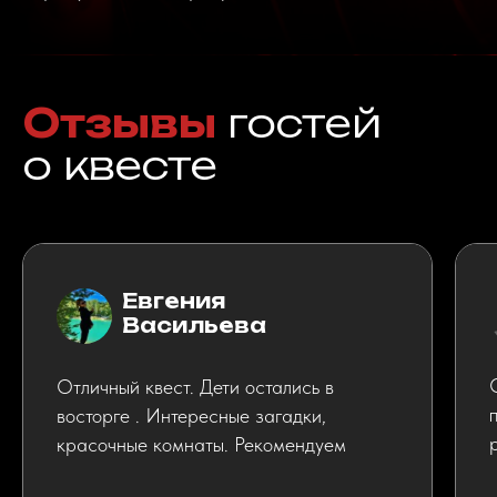
Как нас найти
+7 351 700 88 49
Комсомольский проспект, 2
Коммуны, 106, стр. 1 (Парк Гагарина)
Комсомольский проспект, 80
Молодогвардейцев, 27Д
8 Марта, 54
Елькина, 112А
Евгения
mistik-quest@mail.ru
Васильева
Отличный квест. Дети остались в
восторге . Интересные загадки,
красочные комнаты. Рекомендуем