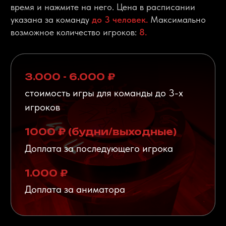
Подарочный
сертификат
от Мистик-квест
Подарите своим друзьям и близким яркие
впечатления и море эмоций. Наши
подарочные сертификаты — отличный
подарок на любой праздник.
ОСТАВИТЬ ЗАЯВКУ
НАПИСАТЬ В ВК
Сертификат распространяется на компанию до 4-
х человек и действует в течение года с момента
приобретения. Стоимость сертификата - от
4000р. Он действует на все наши квесты, в тч с
актерами и квесты VR. Возможно доставка
сертификата по адресу.