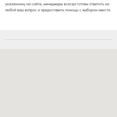
указанному на сайте, менеджеры всегда готовы ответить на
Комсомольский проспект, 2
любой ваш вопрос и предоставить помощь с выбором квеста.
Коммуны, 106, стр. 1 (Парк Гагарина)
Комсомольский проспект, 80
Молодогвардейцев, 27Д
8 Марта, 54
Елькина, 112А
mistik-quest@mail.ru