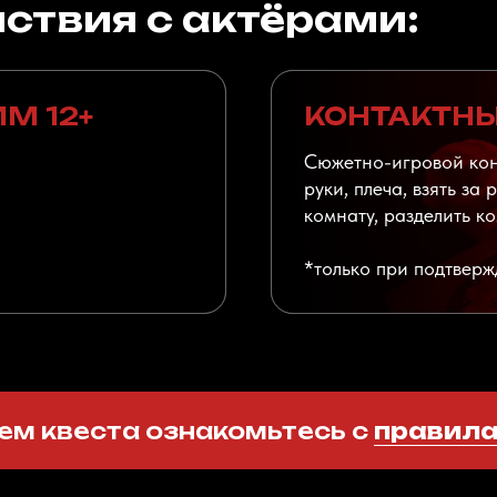
ствия с актёрами:
М 12+
КОНТАКТНЫ
Сюжетно-игровой конт
руки, плеча, взять за 
комнату, разделить к
*только при подтверж
м квеста ознакомьтесь с
правил