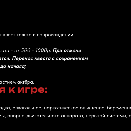
ят квест только в сопровождении
ата - от 500 - 1000р.
При отмене
тся. Перенос квеста с сохранением
до начала;
астием актёра.
 к игре:
дка, алкогольное, наркотическое опьянение, беременно
ы, опорно-двигательного аппарата, нервной системы, о