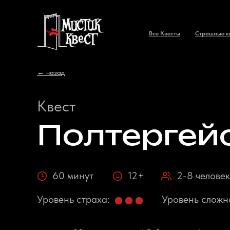
Все Квесты
Страшные к
← назад
Квест
Полтергей
60 минут
12+
2-8 человек
Уровень страха:
Уровень сложн