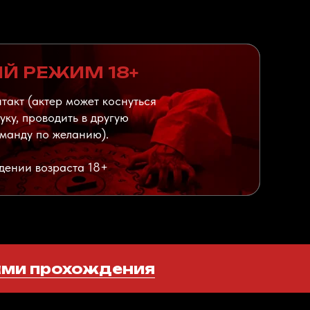
Й РЕЖИМ 18+
акт (актер может коснуться
руку, проводить в другую
оманду по желанию).
дении возраста 18+
ами прохождения