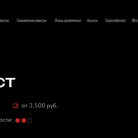
весты
Семейные квесты
День рождения
Акции
Сертификат
Фо
ст
от 3.500 руб.
ости: