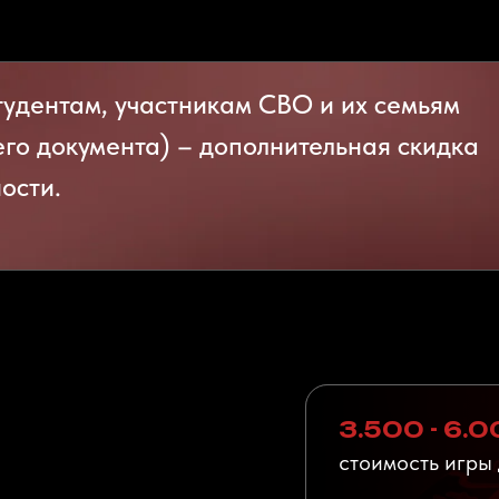
удентам, участникам СВО и их семьям
го документа) – дополнительная скидка
ости.
3.500 - 6.0
стоимость игры 