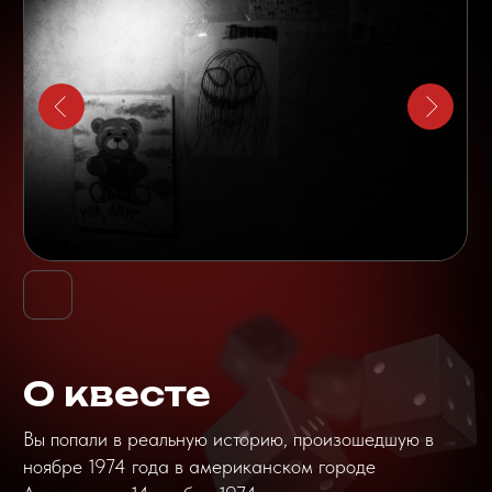
говорил, что голоса в голове заставили его
совершить убийства. Через год Джордж и Кейти
Латс с детьми переезжают в этот дом, они уверенны,
что сбылась самая заветная мечта, но они ещё не
знают, что их счастье под угрозой страшной
демонической силы, чье имя узнать не возможно.
Вам предстоит разгадать эту тайну и выбраться
живыми.
Вы купили дом в американском городе Амитивилле,
Зло, которое вы разбудили, рядом, что бы выбраться
вам нужно узнать имя демона, который держит в
страхе всех, разгадайте его имя и
снимите заклятие с дома, иначе вам не выжить
Что вас ждёт:
Возможность выбрать уровень
контакта с актером – легкий,
средний и максимальный;
Погружение в квест с первой