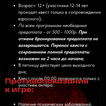
БЕСКОНТАКТНЫЙ РЕЖИМ 12+
Классическое прохождение игры без
контакта, скримеры (актер может
проводить в другую комнату при
необходимости).
КОНТАКТНЫЙ РЕЖИМ 18+
Сюжетно-игровой контакт (актер может
коснуться руки, плеча, взять за руку,
проводить в другую комнату, разделить
команду по желанию).
*только при подтверждении возраста 18+