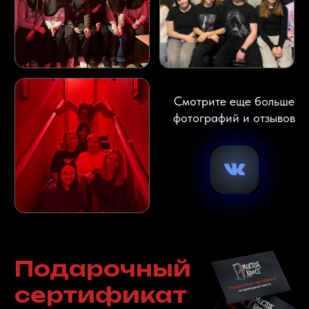
сервис оплаты
«Долями»!
Что это значит? - Теперь оплату за услуги
можно разделить на четыре равные части.
25% вы платите сразу, остальные три доли
будут списываться раз в две недели.
Отличное проведите свободное время,
отпразднуйте день рождение или проведите
веселый корпоратив прямо сейчас, а
оплатите потом!
Долями работает без комиссии, кредитного
договора и переплат.
ХОЧУ ОПЛАТИТЬ ДОЛЯМИ