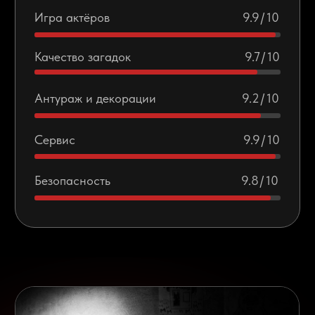
О квесте
Вы попали в реальную историю, произошедшую в
ноябре 1974 года в американском городе
Амитивилле. 14 ноября 1974 года в полицию поступил
звонок: в доме семьи Де Фо шесть человек
застрелены в своих постелях. Старший сын
признался в убийстве родителей и братьев, он