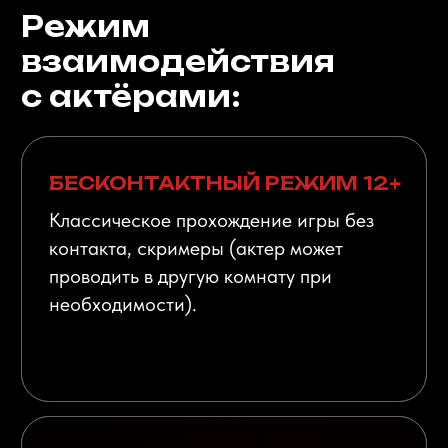
Онлайн
бронирование
Чтобы забронировать квест, выберите удобное
время и нажмите на него. Цена в расписании
указана за команду
до 3 человек.
Максимально
возможное количество игроков:
8.
3.500 - 6.000 ₽
стоимость игры для команды до 3-х
игроков
1000 ₽ (будни/выходные)