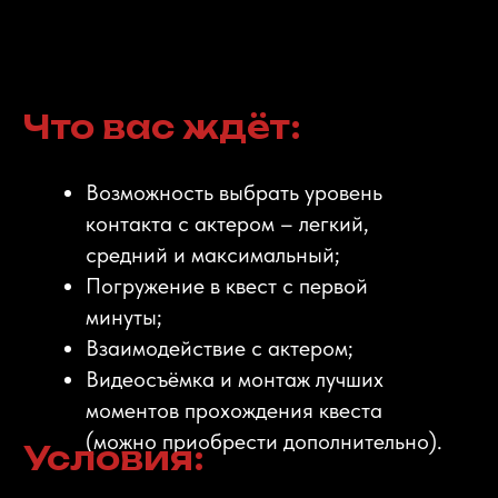
лихорадка, алкогольное,
наркотическое опьянение,
беременность;
Заболевания сердечно-сосудистой
системы, опорно-двигательного
аппарата, нервной системы, органов
дыхания, эпилепсия.
Режим
взаимодействия
с актёрами: