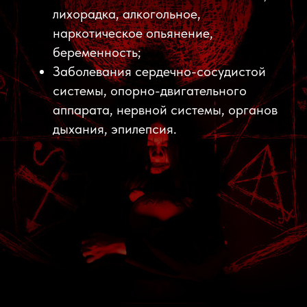
Перед посещением квеста
ознакомьтесь с
правилами
прохождения
Именинникам, школьникам,
студентам, участникам СВО и их
семьям (при наличии
подтверждающего документа) –
дополнительная скидка и участие
в программе лояльности.
*Скидки и акции не суммируются