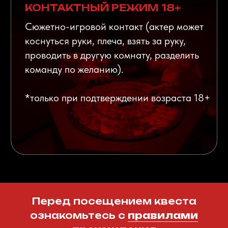
Доплата за последующего игрока
1000 ₽
За второго актёра
1900 ₽
Вспомни моменты, которые нельзя
вернуть.- услуги видеомонтажа
Более
3.000
человек
посещают
наши квесты
каждый месяц