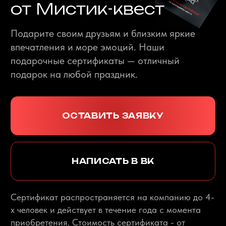
Как нас найти
+7 351 700 88 49
Комсомольский проспект, 2
Коммуны, 106, стр. 1 (Парк Гагарина)
Комсомольский проспект, 80
Молодогвардейцев, 27Д